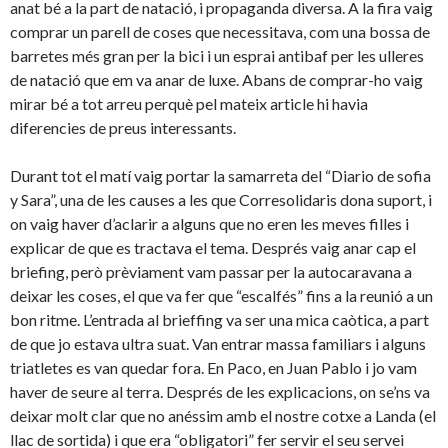
anat bé a la part de natació, i propaganda diversa. A la fira vaig
comprar un parell de coses que necessitava, com una bossa de
barretes més gran per la bici i un esprai antibaf per les ulleres
de natació que em va anar de luxe. Abans de comprar-ho vaig
mirar bé a tot arreu perquè pel mateix article hi havia
diferencies de preus interessants.
Durant tot el matí vaig portar la samarreta del “Diario de sofia
y Sara”, una de les causes a les que Corresolidaris dona suport, i
on vaig haver d’aclarir a alguns que no eren les meves filles i
explicar de que es tractava el tema. Després vaig anar cap el
briefing, però prèviament vam passar per la autocaravana a
deixar les coses, el que va fer que “escalfés” fins a la reunió a un
bon ritme. L’entrada al brieffing va ser una mica caòtica, a part
de que jo estava ultra suat. Van entrar massa familiars i alguns
triatletes es van quedar fora. En Paco, en Juan Pablo i jo vam
haver de seure al terra. Després de les explicacions, on se’ns va
deixar molt clar que no anéssim amb el nostre cotxe a Landa (el
llac de sortida) i que era “obligatori” fer servir el seu servei