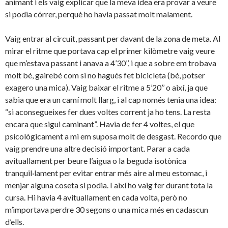
animant i els vaig explicar que la meva idea era provar a veure
si podia córrer, perquè ho havia passat molt malament.
Vaig entrar al circuit, passant per davant de la zona de meta. Al
mirar el ritme que portava cap el primer kilòmetre vaig veure
que m’estava passant i anava a 4’30’’, i que a sobre em trobava
molt bé, gairebé com si no hagués fet bicicleta (bé, potser
exagero una mica). Vaig baixar el ritme a 5’20’’ o així, ja que
sabia que era un camí molt llarg, i al cap només tenia una idea:
“si aconsegueixes fer dues voltes corrent ja ho tens. La resta
encara que sigui caminant”. Havia de fer 4 voltes, el que
psicològicament a mi em suposa molt de desgast. Recordo que
vaig prendre una altre decisió important. Parar a cada
avituallament per beure l’aigua o la beguda isotònica
tranquil·lament per evitar entrar més aire al meu estomac, i
menjar alguna coseta si podia. I així ho vaig fer durant tota la
cursa. Hi havia 4 avituallament en cada volta, però no
m’importava perdre 30 segons o una mica més en cadascun
d’ells.