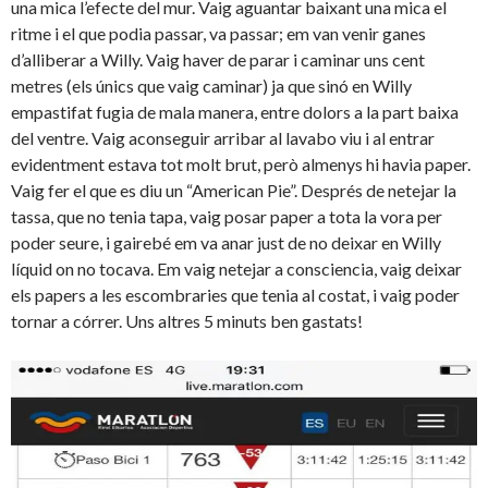
una mica l’efecte del mur. Vaig aguantar baixant una mica el
ritme i el que podia passar, va passar; em van venir ganes
d’alliberar a Willy. Vaig haver de parar i caminar uns cent
metres (els únics que vaig caminar) ja que sinó en Willy
empastifat fugia de mala manera, entre dolors a la part baixa
del ventre. Vaig aconseguir arribar al lavabo viu i al entrar
evidentment estava tot molt brut, però almenys hi havia paper.
Vaig fer el que es diu un “American Pie”. Després de netejar la
tassa, que no tenia tapa, vaig posar paper a tota la vora per
poder seure, i gairebé em va anar just de no deixar en Willy
líquid on no tocava. Em vaig netejar a consciencia, vaig deixar
els papers a les escombraries que tenia al costat, i vaig poder
tornar a córrer. Uns altres 5 minuts ben gastats!