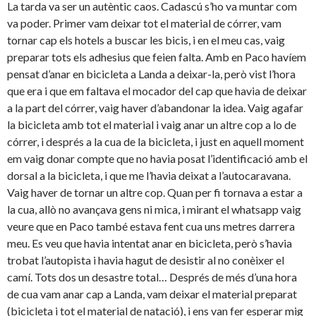
La tarda va ser un autèntic caos. Cadascú s’ho va muntar com
va poder. Primer vam deixar tot el material de córrer, vam
tornar cap els hotels a buscar les bicis, i en el meu cas, vaig
preparar tots els adhesius que feien falta. Amb en Paco havíem
pensat d’anar en bicicleta a Landa a deixar-la, però vist l’hora
que era i que em faltava el mocador del cap que havia de deixar
a la part del córrer, vaig haver d’abandonar la idea. Vaig agafar
la bicicleta amb tot el material i vaig anar un altre cop a lo de
córrer, i després a la cua de la bicicleta, i just en aquell moment
em vaig donar compte que no havia posat l’identificació amb el
dorsal a la bicicleta, i que me l’havia deixat a l’autocaravana.
Vaig haver de tornar un altre cop. Quan per fi tornava a estar a
la cua, allò no avançava gens ni mica, i mirant el whatsapp vaig
veure que en Paco també estava fent cua uns metres darrera
meu. Es veu que havia intentat anar en bicicleta, però s’havia
trobat l’autopista i havia hagut de desistir al no conèixer el
camí. Tots dos un desastre total… Després de més d’una hora
de cua vam anar cap a Landa, vam deixar el material preparat
(bicicleta i tot el material de natació), i ens van fer esperar mig