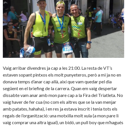
Vaig arribar divendres ja cap a les 21:00. La resta de VT’s
estaven sopant pintxos els molt punyeteros, però a mi ja no en
donava temps d’anar cap allà, així que vam quedar pel dia
següent en el briefing de la carrera. Quan em vaig despertar
dissabte vam anar amb mon pare cap a la Fira del Triatleta. No
vaig haver de fer cua (no com els altres que se la van menjar
amb patates, hahaha), i en res ja estava inscrit i tenia tots els
regals de l’organització: una motxilla molt xula (a mon pare li
vaig comprar una altra igual), un bidó, un pull boy que m’hagués