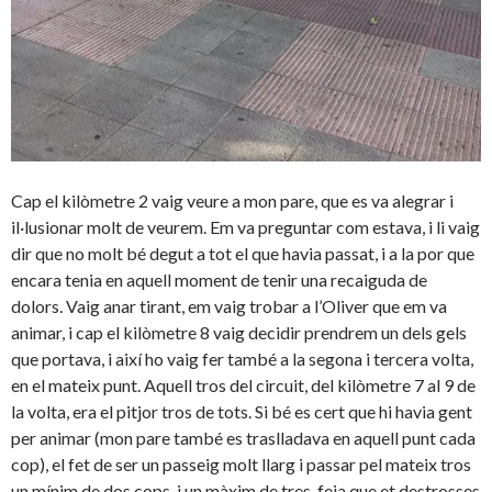
Cap el kilòmetre 2 vaig veure a mon pare, que es va alegrar i
il·lusionar molt de veurem. Em va preguntar com estava, i li vaig
dir que no molt bé degut a tot el que havia passat, i a la por que
encara tenia en aquell moment de tenir una recaiguda de
dolors. Vaig anar tirant, em vaig trobar a l’Oliver que em va
animar, i cap el kilòmetre 8 vaig decidir prendrem un dels gels
que portava, i així ho vaig fer també a la segona i tercera volta,
en el mateix punt. Aquell tros del circuit, del kilòmetre 7 al 9 de
la volta, era el pitjor tros de tots. Si bé es cert que hi havia gent
per animar (mon pare també es traslladava en aquell punt cada
cop), el fet de ser un passeig molt llarg i passar pel mateix tros
un mínim de dos cops, i un màxim de tres, feia que et destrosses