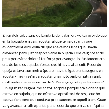
En un dels tobogans de Landa ja de la darrera volta recordo que
en la baixada em vaig acostar al que tenia davant, i que
evidentment això volia dir que anava més lent i que l’havia
d’avançar, però just després venia la pujada, i em vaig posar de
peus per evitar dolors i fer força per avançar-lo. Justament era
una de les tres pujades fortes que hi havia al circuit. Recordo
que ja estava a un metro (potser havia trigat trenta segons en
acostar-me?), i se’m va acostar una moto amb un jutge i amb
molt males maneres em va dir “o l’avançes, o et quedes enrere”.
El vaig mirar cagant-me en tot, sorprès perquè era evident que
estava en pujada, que no m’estava aprofitant de res, i que ho
estava fent però que costava precisament en aquell tram. Quan
vaig avançar a l’altre participant recordo que em va dir: “quina