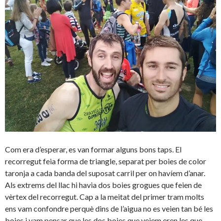
Com era d’esperar, es van formar alguns bons taps. El
recorregut feia forma de triangle, separat per boies de color
taronja a cada banda del suposat carril per on havíem d’anar.
Als extrems del llac hi havia dos boies grogues que feien de
vèrtex del recorregut. Cap a la meitat del primer tram molts
ens vam confondre perquè dins de l’aigua no es veien tan bé les
boies i vam pensar que les dos boies que veiem eren les que