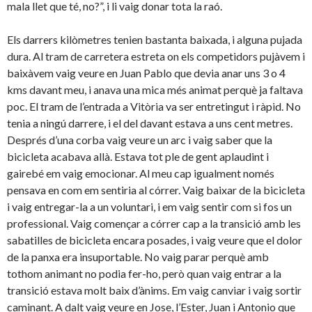
mala llet que té, no?”, i li vaig donar tota la raó.
Els darrers kilòmetres tenien bastanta baixada, i alguna pujada
dura. Al tram de carretera estreta on els competidors pujàvem i
baixàvem vaig veure en Juan Pablo que devia anar uns 3 o 4
kms davant meu, i anava una mica més animat perquè ja faltava
poc. El tram de l’entrada a Vitòria va ser entretingut i ràpid. No
tenia a ningú darrere, i el del davant estava a uns cent metres.
Després d’una corba vaig veure un arc i vaig saber que la
bicicleta acabava allà. Estava tot ple de gent aplaudint i
gairebé em vaig emocionar. Al meu cap igualment només
pensava en com em sentiria al córrer. Vaig baixar de la bicicleta
i vaig entregar-la a un voluntari, i em vaig sentir com si fos un
professional. Vaig començar a córrer cap a la transició amb les
sabatilles de bicicleta encara posades, i vaig veure que el dolor
de la panxa era insuportable. No vaig parar perquè amb
tothom animant no podia fer-ho, però quan vaig entrar a la
transició estava molt baix d’ànims. Em vaig canviar i vaig sortir
caminant. A dalt vaig veure en Jose, l’Ester, Juan i Antonio que