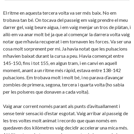
El ritme en aquesta tercera volta va ser més baix. No em
trobava tan bé. On tocava del passeig em vaig prendre el meu
darrer gel, vaig beure aigua, i em vaig menjar un tros de plàtan, i
allò em va anar molt bé ja que al començar la darrera volta vaig
notar que m’havia recuperat i em tornaven les forces. Va ser una
cosa molt sorprenent per mi. Ja havia notat que les pulsacions
m’havien baixat durant la cursa a peu. Havia començat entre
145-150, fins i tot 155, en algun tram, i en canvi en aquell
moment, anant a un ritme més ràpid, estava entre 138-142
pulsacions. Em trobava molt i molt bé, i no parava d’avançar
zombies de primera, segona, tercera i quarta volta (ho sabia
per les polseres que donaven a cada volta).
Vaig anar corrent només parant als punts d’avituallament i
sense tenir sensació d’estar esgotat. Vaig arribar al passeig de
les tres voltes molt animat i recordo que quan només em
quedaven dos kilòmetres vaig decidir accelerar una mica més.