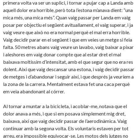
primera volta va ser un suplici, i tornar a pujar cap a Landa amb
aquell dolor era horrible, però tota l’estona m’anava dient: “una
mica més, una mica més”. Quan vaig passar per Landa em vaig
posar per objectiu el següent avituallament, el vaig superar, i ja
vaig veure que això no era normal perquè el mal erra horrible.
Vaig decidir parar en el següent i que em veies un metge si feia
falta. 50 metres abans vaig veure un lavabo, vaig baixar a pixar
i aleshores em vaig donar compte que al estar dret el mal
baixava moltíssim d’intensitat, amb el que segur que no era res
dolent. Així que vaig descansar una estona, i vaig decidir passar
de metges i d’abandonar i seguir així, i que després ja veuríem a
la zona de la carrera. Mentalment estava fet una caca perquè
em veia abandonant al córrer.
Al tornar a muntar a la bicicleta, i acoblar-me, notava que el
dolor anava a més, i que si em posava simplement mig dret,
baixava, així que vaig decidir passar de l’aerodinàmica. Vaig
continuar amb la segona volta. Els voluntaris estaven per tot
arreu, era impossible equivocar-se. Les motos dels jutges no