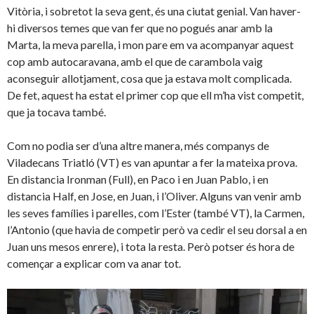
Vitòria, i sobretot la seva gent, és una ciutat genial. Van haver-
hi diversos temes que van fer que no pogués anar amb la
Marta, la meva parella, i mon pare em va acompanyar aquest
cop amb autocaravana, amb el que de carambola vaig
aconseguir allotjament, cosa que ja estava molt complicada.
De fet, aquest ha estat el primer cop que ell m’ha vist competit,
que ja tocava també.
Com no podia ser d’una altre manera, més companys de
Viladecans Triatló (VT) es van apuntar a fer la mateixa prova.
En distancia Ironman (Full), en Paco i en Juan Pablo, i en
distancia Half, en Jose, en Juan, i l’Oliver. Alguns van venir amb
les seves famílies i parelles, com l’Ester (també VT), la Carmen,
l’Antonio (que havia de competir però va cedir el seu dorsal a en
Juan uns mesos enrere), i tota la resta. Però potser és hora de
començar a explicar com va anar tot.