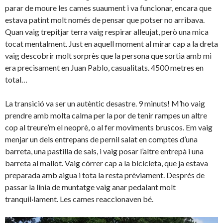
parar de moure les cames suaument i va funcionar, encara que
estava patint molt només de pensar que potser no arribava.
Quan vaig trepitjar terra vaig respirar alleujat, però una mica
tocat mentalment. Just en aquell moment al mirar cap a la dreta
vaig descobrir molt sorprès que la persona que sortia amb mi
era precisament en Juan Pablo, casualitats. 4500 metres en
total…
La transició va ser un autèntic desastre. 9 minuts! M’ho vaig
prendre amb molta calma per la por de tenir rampes un altre
cop al treure’m el neoprè, o al fer moviments bruscos. Em vaig
menjar un dels entrepans de pernil salat en comptes d’una
barreta, una pastilla de sals, i vaig posar l’altre entrepà i una
barreta al mallot. Vaig córrer cap a la bicicleta, que ja estava
preparada amb aigua i tota la resta prèviament. Després de
passar la línia de muntatge vaig anar pedalant molt
tranquil·lament. Les cames reaccionaven bé.