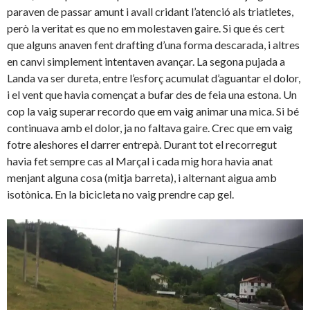
paraven de passar amunt i avall cridant l’atenció als triatletes,
però la veritat es que no em molestaven gaire. Si que és cert
que alguns anaven fent drafting d’una forma descarada, i altres
en canvi simplement intentaven avançar. La segona pujada a
Landa va ser dureta, entre l’esforç acumulat d’aguantar el dolor,
i el vent que havia començat a bufar des de feia una estona. Un
cop la vaig superar recordo que em vaig animar una mica. Si bé
continuava amb el dolor, ja no faltava gaire. Crec que em vaig
fotre aleshores el darrer entrepà. Durant tot el recorregut
havia fet sempre cas al Marçal i cada mig hora havia anat
menjant alguna cosa (mitja barreta), i alternant aigua amb
isotònica. En la bicicleta no vaig prendre cap gel.