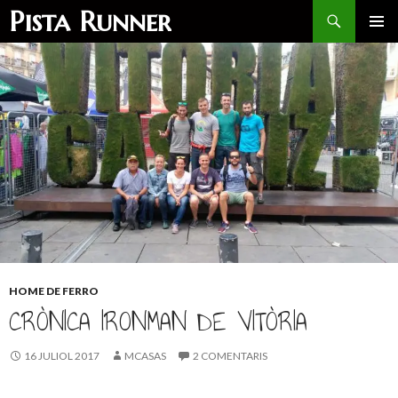
Search
Pista Runner
SKIP
PRIMAR
TO
MENU
CONTENT
HOME DE FERRO
CRÒNICA IRONMAN DE VITÒRIA
16 JULIOL 2017
MCASAS
2 COMENTARIS