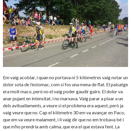
Em vaig acoblar, i quan no portava ni 5 kilòmetres vaig notar un
dolor sota de l’estomac, com si fos una mena de flat. El paisatge
era molt maco, però no el vaig poder gaudir gaire. El dolor va
anar pujant en intensitat, i no marxava. Vaig parar a pixar a un
dels avituallaments, a veure si el problema era aquest, però ja
vaig veure que no. Cap el kilòmetre 30 em va avançar en Paco,
que em va veure malament, i li vaig dir que no em trobava bé i
que m’ho prendria amb calma, que era el que estava fent. La