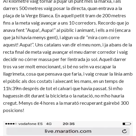
Al kilòmetre vaig tornar a pujar un punt més la marxa, i als
darrers 500 metres vaig posar la directa, quan entrava a la
plaça de la Verge Blanca. En aquell petit tram de 200 metres
fins a la meta vaig avançar a uns 10 corredors. Recordo que jo
anava fent “Aupa!, Aupa!” al públic i animant, i ells a mi (encara
que ja hi havia menys gent), i algun va dir “mira com corre
aquest! Aupa!”. Uns catalans van dir el meu nom, i ja abans de la
recta final de meta vaig avançar el meu darrer corredor i vaig
decidir no córrer massa per fer l’entrada jo sol. Aquell darrer
tros va ser molt emocionant, si bé no se’m va escapar la
llagrimeta, cosa que pensava que faria, i vaig creuar la línia amb
el públic als dos costats i aixecant les mans, en un temps de
11h:39m després de tot el calvari que havia passat. Si m’ho
haguessin dit durant la bicicleta o la natació, no m’ho hauria
cregut. Menys de 4 hores a la marató recuperant gairebé 300
posicions!