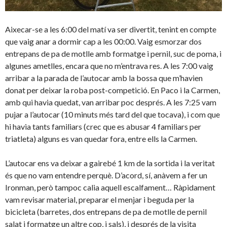
Aixecar-se a les 6:00 del matí va ser divertit, tenint en compte
que vaig anar a dormir cap a les 00:00. Vaig esmorzar dos
entrepans de pa de motlle amb formatge i pernil, suc de poma, i
algunes ametlles, encara que no m’entrava res. A les 7:00 vaig
arribar a la parada de l’autocar amb la bossa que m’havien
donat per deixar la roba post-competició. En Paco i la Carmen,
amb qui havia quedat, van arribar poc després. A les 7:25 vam
pujar a l’autocar (10 minuts més tard del que tocava), i com que
hi havia tants familiars (crec que es abusar 4 familiars per
triatleta) alguns es van quedar fora, entre ells la Carmen.
L’autocar ens va deixar a gairebé 1 km de la sortida i la veritat
és que no vam entendre perquè. D’acord, sí, anàvem a fer un
Ironman, però tampoc calia aquell escalfament… Ràpidament
vam revisar material, preparar el menjar i beguda per la
bicicleta (barretes, dos entrepans de pa de motlle de pernil
salat i formatge un altre cop, i sals), i després de la visita