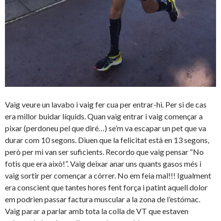
Vaig veure un lavabo i vaig fer cua per entrar-hi. Per si de cas
era millor buidar líquids. Quan vaig entrar i vaig començar a
pixar (perdoneu pel que diré…) se’m va escapar un pet que va
durar com 10 segons. Diuen que la felicitat està en 13 segons,
però per mi van ser suficients. Recordo que vaig pensar “No
fotis que era això!”. Vaig deixar anar uns quants gasos més i
vaig sortir per començar a córrer. No em feia mal!!! Igualment
era conscient que tantes hores fent força i patint aquell dolor
em podrien passar factura muscular a la zona de l’estómac.
Vaig parar a parlar amb tota la colla de VT que estaven