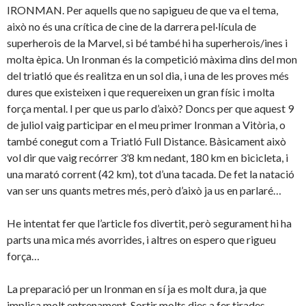
IRONMAN. Per aquells que no sapigueu de que va el tema,
això no és una crítica de cine de la darrera pel·lícula de
superherois de la Marvel, si bé també hi ha superherois/ines i
molta èpica. Un Ironman és la competició màxima dins del mon
del triatló que és realitza en un sol dia, i una de les proves més
dures que existeixen i que requereixen un gran físic i molta
força mental. I per que us parlo d’això? Doncs per que aquest 9
de juliol vaig participar en el meu primer Ironman a Vitòria, o
també conegut com a Triatló Full Distance. Bàsicament això
vol dir que vaig recórrer 3’8 km nedant, 180 km en bicicleta, i
una marató corrent (42 km), tot d’una tacada. De fet la natació
van ser uns quants metres més, però d’això ja us en parlaré…
He intentat fer que l’article fos divertit, però segurament hi ha
parts una mica més avorrides, i altres on espero que rigueu
força…
La preparació per un Ironman en sí ja es molt dura, ja que
implica molt entrenament. Sortir molts dies a fer tirades