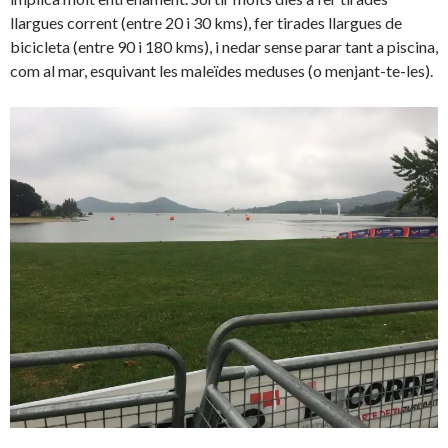
llargues corrent (entre 20 i 30 kms), fer tirades llargues de
bicicleta (entre 90 i 180 kms), i nedar sense parar tant a piscina,
com al mar, esquivant les maleïdes meduses (o menjant-te-les).