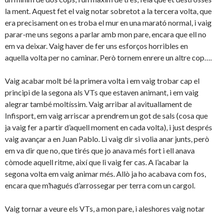
la ment. Aquest fet el vaig notar sobretot a la tercera volta, que
era precisament on es troba el mur en una marató normal, i vaig
parar-me uns segons a parlar amb mon pare, encara que ell no
em va deixar. Vaig haver de fer uns esforços horribles en
aquella volta per no caminar. Però tornem enrere un altre cop….
Vaig acabar molt bé la primera volta i em vaig trobar cap el
principi de la segona als VTs que estaven animant, i em vaig
alegrar també moltíssim. Vaig arribar al avituallament de
Infisport, em vaig arriscar a prendrem un got de sals (cosa que
ja vaig fer a partir d’aquell moment en cada volta), i just després
vaig avançar a en Juan Pablo. Li vaig dir si volia anar junts, però
em va dir que no, que tirés que jo anava més fort i ell anava
còmode aquell ritme, així que li vaig fer cas. A l’acabar la
segona volta em vaig animar més. Allò ja ho acabava com fos,
encara que m’hagués d’arrossegar per terra com un cargol.
Vaig tornar a veure els VTs, a mon pare, i aleshores vaig notar