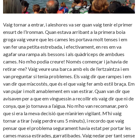
Vaig tornar a entrar, i aleshores va ser quan vaig tenir el primer
ensurt de l’Ironman. Quan estava arribant a la primera boia
groga vaig veure que les cames les portava molt tenses i em
van fer una petita estrebada, i efectivament, en res em va
agafar una rampa als bessons i als quàdriceps de ambdues
cames. No m’ho podia creure! Només començar i ja havia de
retirar-me? Vaig veure una barca amb els de l’ertzaintza i em
van preguntar si tenia problemes. Els vaig dir que rampes i em
van dir que m’acostés, que és el que vaig fer amb estil braça. Em
van pujar i molt amablement em van estirar. Quan van dir que
avisaven per a que em vinguessin a recollir els vaig dir que ni de
conya, que jo tornava a l’aigua. No m’ho van recomanar, però
que si era la meva decisió que m’anirien vigilant. M’hi vaig
tornar a tirar (vaig perdre uns 5 minuts), i recordo que vaig
pensar que el problema segurament havia estat per portar les
cames massa estirades, garratibades. Vaig nedar per tant sense