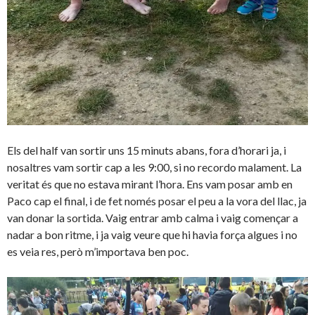
Els del half van sortir uns 15 minuts abans, fora d’horari ja, i
nosaltres vam sortir cap a les 9:00, si no recordo malament. La
veritat és que no estava mirant l’hora. Ens vam posar amb en
Paco cap el final, i de fet només posar el peu a la vora del llac, ja
van donar la sortida. Vaig entrar amb calma i vaig començar a
nadar a bon ritme, i ja vaig veure que hi havia força algues i no
es veia res, però m’importava ben poc.