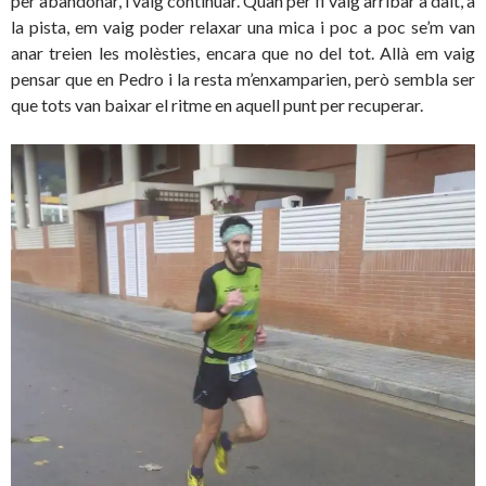
per abandonar, i vaig continuar. Quan per fi vaig arribar a dalt, a
la pista, em vaig poder relaxar una mica i poc a poc se’m van
anar treien les molèsties, encara que no del tot. Allà em vaig
pensar que en Pedro i la resta m’enxamparien, però sembla ser
que tots van baixar el ritme en aquell punt per recuperar.