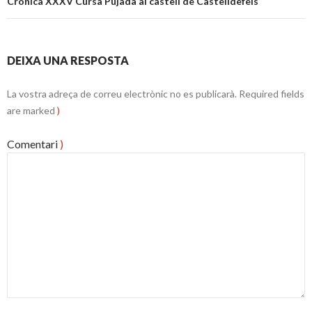
Crònica XXXV Cursa Pujada al castell de Castelldefels
DEIXA UNA RESPOSTA
La vostra adreça de correu electrònic no es publicarà.
Required fields
are marked
)
Comentari
)