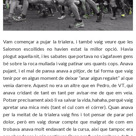
Vam començar a pujar la trialera, i també vaig veure que les
Salomon escollides no havien estat la millor opció. Havia
plogut aquella nit, i les sabates que portava no s’agafaven gens
bé sobre la roca mullada i vaig patinar uns quants cops. Anava
pujant, i el mal de panxa anava a pitjor, de tal forma que vaig
tenir por en algun moment de deixar “anar algun regalet” al que
venia darrere. Aquest no era un altre que en Pedro, de VT, qui
anava cridant de tant en tant per avisar-me de que em veia.
Potser precisament això li va salvar la vida, hahaha, perquè vaig
apretar una mica més (tant el cul com el córrer). Quan anava
per la meitat de la trialera vaig fins i tot pensar de parar pel
dolor, però em vaig donar compte que malgrat de com em
trobava anava molt endavant de la cursa, així que tampoc era