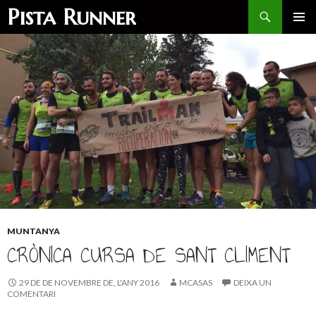
Search
Pista Runner
SKIP
PRIMAR
TO
MENU
CONTENT
MUNTANYA
CRÒNICA CURSA DE SANT CLIMENT
29 DE DE NOVEMBRE DE, L'ANY 2016
MCASAS
DEIXA UN
COMENTARI