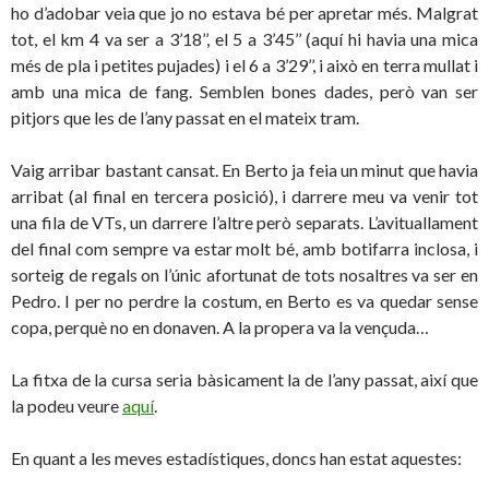
ho d’adobar veia que jo no estava bé per apretar més. Malgrat
tot, el km 4 va ser a 3’18’’, el 5 a 3’45’’ (aquí hi havia una mica
més de pla i petites pujades) i el 6 a 3’29’’, i això en terra mullat i
amb una mica de fang. Semblen bones dades, però van ser
pitjors que les de l’any passat en el mateix tram.
Vaig arribar bastant cansat. En Berto ja feia un minut que havia
arribat (al final en tercera posició), i darrere meu va venir tot
una fila de VTs, un darrere l’altre però separats. L’avituallament
del final com sempre va estar molt bé, amb botifarra inclosa, i
sorteig de regals on l’únic afortunat de tots nosaltres va ser en
Pedro. I per no perdre la costum, en Berto es va quedar sense
copa, perquè no en donaven. A la propera va la vençuda…
La fitxa de la cursa seria bàsicament la de l’any passat, així que
la podeu veure
aquí
.
En quant a les meves estadístiques, doncs han estat aquestes: