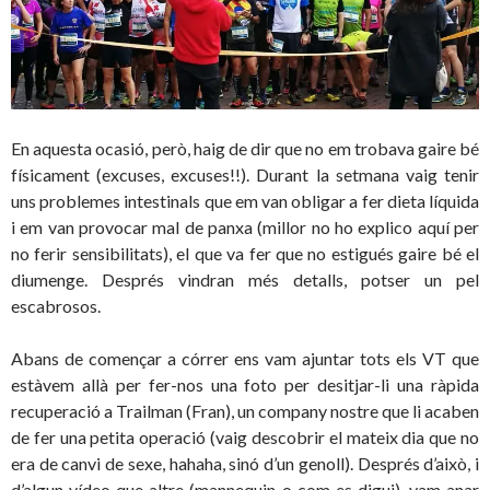
En aquesta ocasió, però, haig de dir que no em trobava gaire bé
físicament (excuses, excuses!!). Durant la setmana vaig tenir
uns problemes intestinals que em van obligar a fer dieta líquida
i em van provocar mal de panxa (millor no ho explico aquí per
no ferir sensibilitats), el que va fer que no estigués gaire bé el
diumenge. Després vindran més detalls, potser un pel
escabrosos.
Abans de començar a córrer ens vam ajuntar tots els VT que
estàvem allà per fer-nos una foto per desitjar-li una ràpida
recuperació a Trailman (Fran), un company nostre que li acaben
de fer una petita operació (vaig descobrir el mateix dia que no
era de canvi de sexe, hahaha, sinó d’un genoll). Després d’això, i
d’algun vídeo que altre (mannequin o com es digui), vam anar