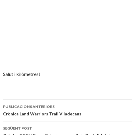
Salut i kilòmetres!
Publiqui
PUBLICACIONS ANTERIORS
navegació
Crònica Land Warriors Trail Viladecans
SEGÜENT POST