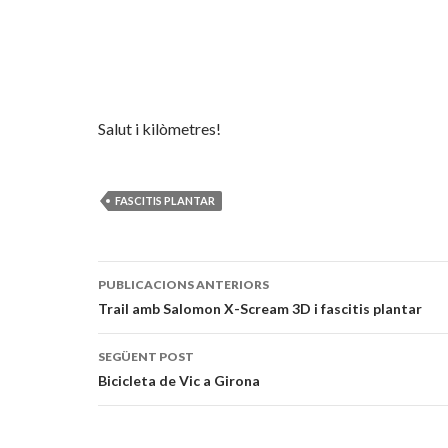
Salut i kilòmetres!
FASCITIS PLANTAR
Publiqui
PUBLICACIONS ANTERIORS
navegació
Trail amb Salomon X-Scream 3D i fascitis plantar
SEGÜENT POST
Bicicleta de Vic a Girona