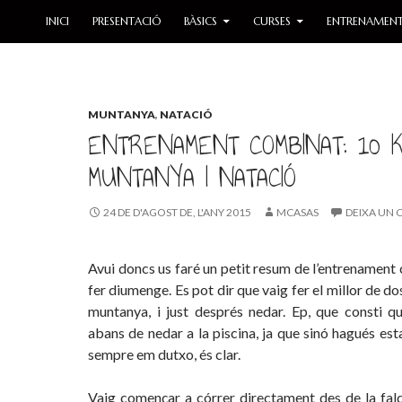
SKIP TO CONTENT
INICI
PRESENTACIÓ
BÀSICS
CURSES
ENTRENAMEN
MUNTANYA
,
NATACIÓ
ENTRENAMENT COMBINAT: 10 
MUNTANYA I NATACIÓ
24 DE D'AGOST DE, L'ANY 2015
MCASAS
DEIXA UN 
Avui doncs us faré un petit resum de l’entrenament
fer diumenge. Es pot dir que vaig fer el millor de do
muntanya, i just després nedar. Ep, que consti 
abans de nedar a la piscina, ja que sinó hagués esta
sempre em dutxo, és clar.
Vaig començar a córrer directament des de la fa