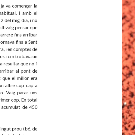
 ja va començar la
abitual, i amb el
2 del mig dia, i no
alt vaig pensar que
darrere fins arribar
tornava fins a Sant
ra, i en comptes de
re si em trobava un
 resultar que no, i
arribar al pont de
 que el millor era
 un altre cop cap a
-ho. Vaig parar uns
rimer cop. En total
l acumulat de 450
ingut prou (bé, de