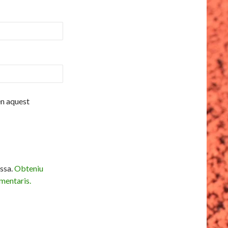
en aquest
ossa.
Obteniu
mentaris.