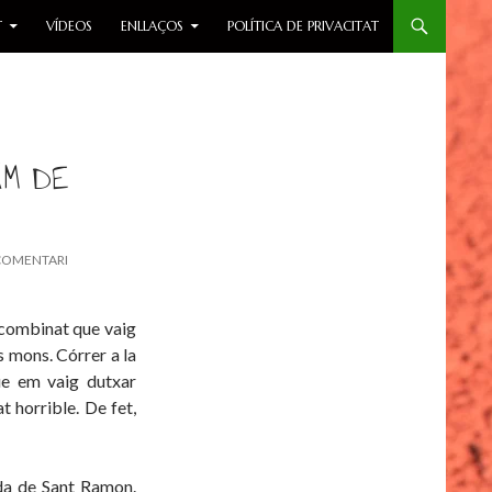
T
VÍDEOS
ENLLAÇOS
POLÍTICA DE PRIVACITAT
KM DE
COMENTARI
 combinat que vaig
s mons. Córrer a la
que em vaig dutxar
t horrible. De fet,
lda de Sant Ramon.