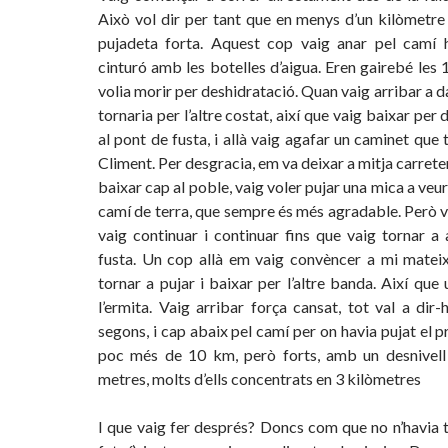
Això vol dir per tant que en menys d’un kilòmetre
pujadeta forta. Aquest cop vaig anar pel camí h
cinturó amb les botelles d’aigua. Eren gairebé les 1
volia morir per deshidratació. Quan vaig arribar a d
tornaria per l’altre costat, així que vaig baixar per 
al pont de fusta, i allà vaig agafar un caminet que 
Climent. Per desgracia, em va deixar a mitja carrete
baixar cap al poble, vaig voler pujar una mica a veu
camí de terra, que sempre és més agradable. Però va
vaig continuar i continuar fins que vaig tornar a 
fusta. Un cop allà em vaig convèncer a mi mateix
tornar a pujar i baixar per l’altre banda. Així que
l’ermita. Vaig arribar força cansat, tot val a dir
segons, i cap abaix pel camí per on havia pujat el p
poc més de 10 km, però forts, amb un desnivel
metres, molts d’ells concentrats en 3 kilòmetres
I que vaig fer després? Doncs com que no n’havia t