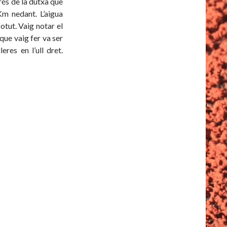
prés de la dutxa que
m nedant. L’aigua
otut. Vaig notar el
que vaig fer va ser
res en l’ull dret.