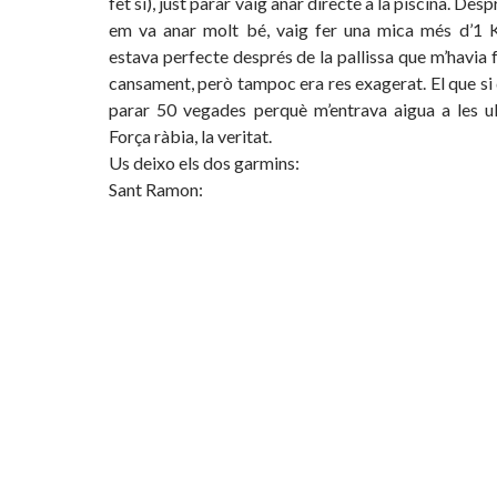
fet sí), just parar vaig anar directe a la piscina. Des
em va anar molt bé, vaig fer una mica més d’1 K
estava perfecte després de la pallissa que m’havia f
cansament, però tampoc era res exagerat. El que si 
parar 50 vegades perquè m’entrava aigua a les ulle
Força ràbia, la veritat.
Us deixo els dos garmins:
Sant Ramon: