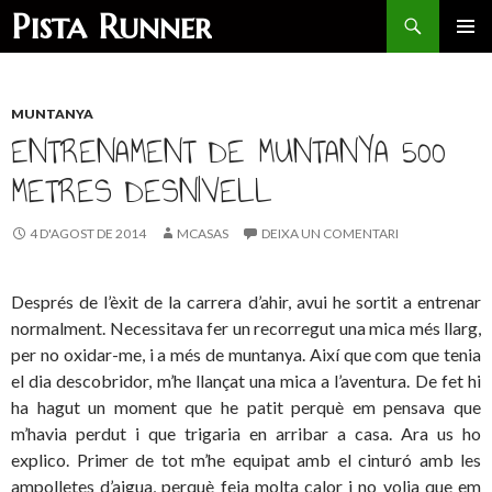
Search
Pista Runner
SKIP
PRIMAR
TO
MENU
CONTENT
MUNTANYA
ENTRENAMENT DE MUNTANYA 500
METRES DESNIVELL
4 D'AGOST DE 2014
MCASAS
DEIXA UN COMENTARI
Després de l’èxit de la carrera d’ahir, avui he sortit a entrenar
normalment. Necessitava fer un recorregut una mica més llarg,
per no oxidar-me, i a més de muntanya. Així que com que tenia
el dia descobridor, m’he llançat una mica a l’aventura. De fet hi
ha hagut un moment que he patit perquè em pensava que
m’havia perdut i que trigaria en arribar a casa. Ara us ho
explico. Primer de tot m’he equipat amb el cinturó amb les
ampolletes d’aigua, perquè feia molta calor i no volia que em