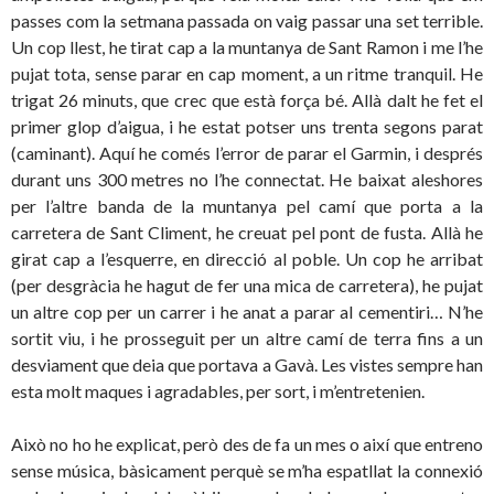
passes com la setmana passada on vaig passar una set terrible.
Un cop llest, he tirat cap a la muntanya de Sant Ramon i me l’he
pujat tota, sense parar en cap moment, a un ritme tranquil. He
trigat 26 minuts, que crec que està força bé. Allà dalt he fet el
primer glop d’aigua, i he estat potser uns trenta segons parat
(caminant). Aquí he comés l’error de parar el Garmin, i després
durant uns 300 metres no l’he connectat. He baixat aleshores
per l’altre banda de la muntanya pel camí que porta a la
carretera de Sant Climent, he creuat pel pont de fusta. Allà he
girat cap a l’esquerre, en direcció al poble. Un cop he arribat
(per desgràcia he hagut de fer una mica de carretera), he pujat
un altre cop per un carrer i he anat a parar al cementiri… N’he
sortit viu, i he prosseguit per un altre camí de terra fins a un
desviament que deia que portava a Gavà. Les vistes sempre han
esta molt maques i agradables, per sort, i m’entretenien.
Això no ho he explicat, però des de fa un mes o així que entreno
sense música, bàsicament perquè se m’ha espatllat la connexió