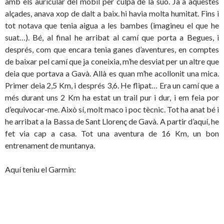
amb els auricular del mòbil per culpa de la suo. Ja a aquestes
alçades, anava xop de dalt a baix. hi havia molta humitat. Fins i
tot notava que tenia aigua a les bambes (imagineu el que he
suat…). Bé, al final he arribat al camí que porta a Begues, i
després, com que encara tenia ganes d’aventures, en comptes
de baixar pel camí que ja coneixia, m’he desviat per un altre que
deia que portava a Gavà. Allà es quan m’he acollonit una mica.
Primer deia 2,5 Km, i després 3,6. He flipat… Era un camí que a
més durant uns 2 Km ha estat un trail pur i dur, i em feia por
d’equivocar-me. Això sí, molt maco i poc tècnic. Tot ha anat bé i
he arribat a la Bassa de Sant Llorenç de Gavà. A partir d’aquí, he
fet via cap a casa. Tot una aventura de 16 Km, un bon
entrenament de muntanya.
Aquí teniu el Garmin: