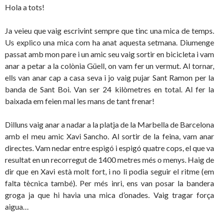
Hola a tots!
Ja veieu que vaig escrivint sempre que tinc una mica de temps.
Us explico una mica com ha anat aquesta setmana. Diumenge
passat amb mon pare i un amic seu vaig sortir en bicicleta i vam
anar a petar a la colònia Güell, on vam fer un vermut. Al tornar,
ells van anar cap a casa seva i jo vaig pujar Sant Ramon per la
banda de Sant Boi. Van ser 24 kilòmetres en total. Al fer la
baixada em feien mal les mans de tant frenar!
Dilluns vaig anar a nadar a la platja de la Marbella de Barcelona
amb el meu amic Xavi Sancho. Al sortir de la feina, vam anar
directes. Vam nedar entre espigó i espigó quatre cops, el que va
resultat en un recorregut de 1400 metres més o menys. Haig de
dir que en Xavi està molt fort, i no li podia seguir el ritme (em
falta tècnica també). Per més inri, ens van posar la bandera
groga ja que hi havia una mica d’onades. Vaig tragar força
aigua…