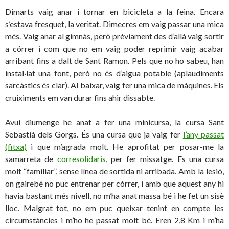
Dimarts vaig anar i tornar en bicicleta a la feina. Encara
s’estava fresquet, la veritat. Dimecres em vaig passar una mica
més. Vaig anar al gimnàs, però prèviament des d’allà vaig sortir
a córrer i com que no em vaig poder reprimir vaig acabar
arribant fins a dalt de Sant Ramon. Pels que no ho sabeu, han
instal·lat una font, però no és d’aigua potable (aplaudiments
sarcàstics és clar). Al baixar, vaig fer una mica de màquines. Els
cruiximents em van durar fins ahir dissabte.
Avui diumenge he anat a fer una minicursa, la cursa Sant
Sebastià dels Gorgs. És una cursa que ja vaig fer
l’any passat
(fitxa)
i que m’agrada molt. He aprofitat per posar-me la
samarreta de
corresolidaris
, per fer missatge. Es una cursa
molt “familiar”, sense línea de sortida ni arribada. Amb la lesió,
on gairebé no puc entrenar per córrer, i amb que aquest any hi
havia bastant més nivell, no m’ha anat massa bé i he fet un sisè
lloc. Malgrat tot, no em puc queixar tenint en compte les
circumstàncies i m’ho he passat molt bé. Eren 2,8 Km i m’ha