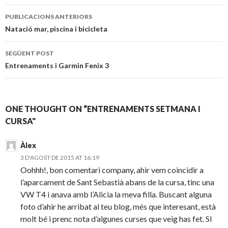
Publiqui
PUBLICACIONS ANTERIORS
navegació
Natació mar, piscina i bicicleta
SEGÜENT POST
Entrenaments i Garmin Fenix 3
ONE THOUGHT ON “
ENTRENAMENTS SETMANA I
CURSA
"
Àlex
3 D'AGOST DE 2015 AT 16:19
Oohhh!, bon comentari company, ahir vem coincidir a
l’aparcament de Sant Sebastià abans de la cursa, tinc una
VW T4 i anava amb l’Alicia la meva filla. Buscant alguna
foto d’ahir he arribat al teu blog, més que interesant, està
molt bé i prenc nota d’algunes curses que veig has fet. SI