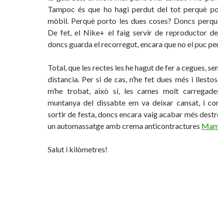
Tampoc és que ho hagi perdut del tot perquè po
mòbil. Perquè porto les dues coses? Doncs perqu
De fet, el Nike+ el faig servir de reproductor de
doncs guarda el recorregut, encara que no el puc pen
Total, que les rectes les he hagut de fer a cegues, s
distancia. Per si de cas, n’he fet dues més i llestos
m’he trobat, això sí, les cames molt carregade
muntanya del dissabte em va deixar cansat, i c
sortir de festa, doncs encara vaig acabar més destr
un automassatge amb crema anticontractures
Mam
Salut i kilòmetres!