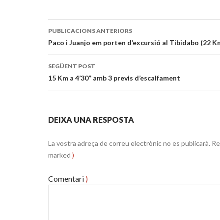
Publiqui
PUBLICACIONS ANTERIORS
navegació
Paco i Juanjo em porten d’excursió al Tibidabo (22 K
SEGÜENT POST
15 Km a 4’30” amb 3 previs d’escalfament
DEIXA UNA RESPOSTA
La vostra adreça de correu electrònic no es publicarà.
Re
marked
)
Comentari
)