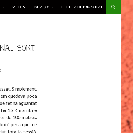
T
VÍDEOS
ENLLAÇOS
POLÍTICA DE PRIVACITAT
RIA… SORT
I
ssat. Simplement,
ue em quedava poca
 de fet ha aguantat
 fer 15 Km a ritme
ives de 100 metres.
l botó per a que me
dut tota la sessió.