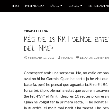
SKIP TO CONTENT
INICI
PRESENTACIÓ
BÀSICS
CURSES
ENTRENAMEN
TIRADA LLARGA
MÉS DE 18 KM I SENSE BATE
DEL NIKE+
FEBRUARY 17, 2015
MCASAS
DEIXA UN COMENTAR
Començaré amb una sorpresa. No, no estic embara
avui no hi ha Garmin. Quan he sortit ja he vist q
bateria, però he pensat que aguantaria. Error!!! Bé,
força bé. El problema ha estat que avui em tocaven
(he fet 4’39” el Km), i després 10 rectes progress
Quan he volgut fer la primera recta, i li he donat a
la guardés, el molt mal parit s’ha tancat i he per