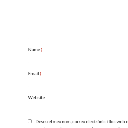
Name
)
Email
)
Website
Deseu el meu nom, correu electrònic i lloc web 