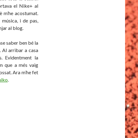
rtava el Nike+ al
è m’he acostumat.
 música, i de pas,
jar al blog.
ense saber ben bé la
. Al arribar a casa
s. Evidentment la
om que a més vaig
ossat. Ara m’he fet
iko
.