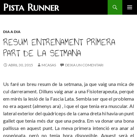
Search
Pista Runner
SKIP
PRIMAR
TO
MENU
CONTENT
DIA A DIA
RESUM ENTRENAMENT PRIMERA
PART DE LA SETMANA
ABRIL 30, 2015
MCASAS
DEIXA UN COMENTARI
Us faré un breu resum de la setmana, ja que vaig una mica de
cul darrerament. Dilluns vaig anar a una Fisioterapeuta, perquè
em mirés la lesió de la Fascia Lata. Sembla ser que el problema
no era aquest (almenys ara) , i que el que tenia era muscular. Al
lateral exterior del quàdriceps de la cama dreta hi havia un punt
gallet que tenia més dur que una pedra. Em va donar una bona
pallissa en aquest punt. La meva primera intenció era anar al
ospeópata, però no tenia hora disponible. Aquest serà el