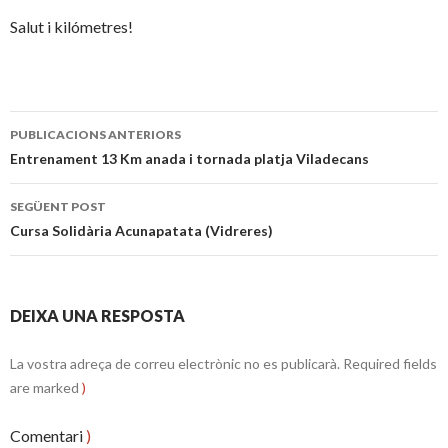
Salut i kilómetres!
Publiqui
PUBLICACIONS ANTERIORS
navegació
Entrenament 13 Km anada i tornada platja Viladecans
SEGÜENT POST
Cursa Solidària Acunapatata (Vidreres)
DEIXA UNA RESPOSTA
La vostra adreça de correu electrònic no es publicarà.
Required fields
are marked
)
Comentari
)