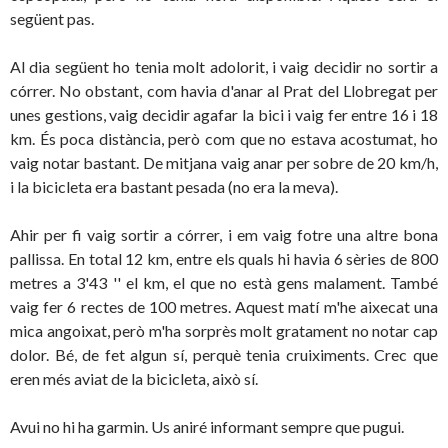
següent pas.
Al dia següent ho tenia molt adolorit, i vaig decidir no sortir a
córrer. No obstant, com havia d'anar al Prat del Llobregat per
unes gestions, vaig decidir agafar la bici i vaig fer entre 16 i 18
km. És poca distància, però com que no estava acostumat, ho
vaig notar bastant. De mitjana vaig anar per sobre de 20 km/h,
i la bicicleta era bastant pesada (no era la meva).
Ahir per fi vaig sortir a córrer, i em vaig fotre una altre bona
pallissa. En total 12 km, entre els quals hi havia 6 sèries de 800
metres a 3'43 '' el km, el que no està gens malament. També
vaig fer 6 rectes de 100 metres. Aquest matí m'he aixecat una
mica angoixat, però m'ha sorprès molt gratament no notar cap
dolor. Bé, de fet algun sí, perquè tenia cruiximents. Crec que
eren més aviat de la bicicleta, això sí.
Avui no hi ha garmin. Us aniré informant sempre que pugui.