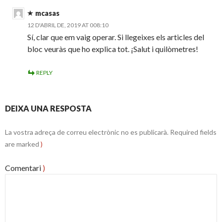
mcasas
12 D'ABRIL DE, 2019 AT 008:10
Sí, clar que em vaig operar. Si llegeixes els articles del
bloc veuràs que ho explica tot. ¡Salut i quilòmetres!
REPLY
DEIXA UNA RESPOSTA
La vostra adreça de correu electrònic no es publicarà.
Required fields
are marked
)
Comentari
)