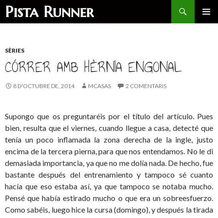
Search
Pista Runner
SKIP
PRIMAR
TO
MENU
CONTENT
SÈRIES
CÓRRER AMB HÈRNIA ENGONAL
8 D'OCTUBRE DE, 2014
MCASAS
2 COMENTARIS
Supongo que os preguntaréis por el título del artículo. Pues
bien, resulta que el viernes, cuando llegue a casa, detecté que
tenía un poco inflamada la zona derecha de la ingle, justo
encima de la tercera pierna, para que nos entendamos. No le di
demasiada importancia, ya que no me dolía nada. De hecho, fue
bastante después del entrenamiento y tampoco sé cuanto
hacía que eso estaba así, ya que tampoco se notaba mucho.
Pensé que había estirado mucho o que era un sobreesfuerzo.
Como sabéis, luego hice la cursa (domingo), y después la tirada