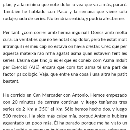
plan, y a la mínima que note dolor o vea que va a más, pararé.
También he hablado con Paco y la semana que viene solo
rodaje, nada de series. No tendría sentido, y podría afectarme.
Per tant, ¿com córrer amb hèrnia inguinal? Doncs amb molta
cura. La veritat és que no he notat cap dolor, però he estat molt
intranquil i el meu cap no estava on havia d'estar. Crec que per
aquesta mateixa raó m'ha agafat asma quan estàvem fent les
sèries. L'asma que tinc jo és el que es coneix com Asma Induït
per Exercici (AIE), encara que com tot asma té una part de
factor psicològic. Vaja, que entre una cosa i una altra he patit
bastant.
He corrido en Can Mercader con Antonio. Hemos empezado
con 20 minutos de carrera continua, y luego teníamos tres
series de 2 Km a 3’50’’ el Km. Sólo hemos hecho dos, y luego
500 metros. Ha sido más culpa mía, porqué Antonio hubiera
aguantado un poco más. Él ha parado porque me ha visto un
poco jodido, aunque yo hubiera seguido porque soy cabezota.