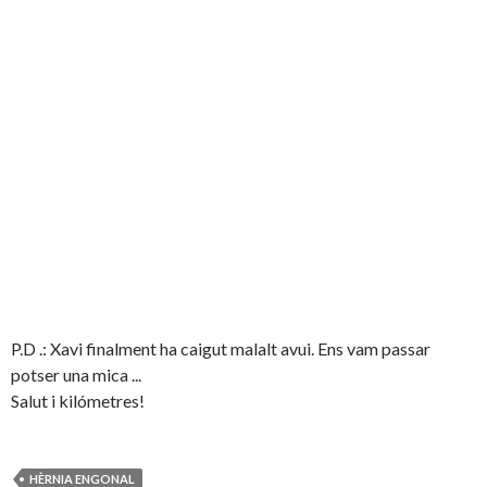
P.D .: Xavi finalment ha caigut malalt avui. Ens vam passar
potser una mica ...
Salut i kilómetres!
HÈRNIA ENGONAL