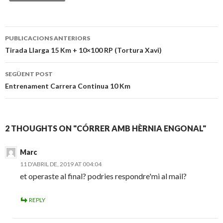
Publiqui
PUBLICACIONS ANTERIORS
navegació
Tirada Llarga 15 Km + 10×100 RP (Tortura Xavi)
SEGÜENT POST
Entrenament Carrera Continua 10 Km
2 THOUGHTS ON "
CÓRRER AMB HÈRNIA ENGONAL
"
Marc
11 D'ABRIL DE, 2019 AT 004:04
et operaste al final? podries respondre'mi al mail?
REPLY