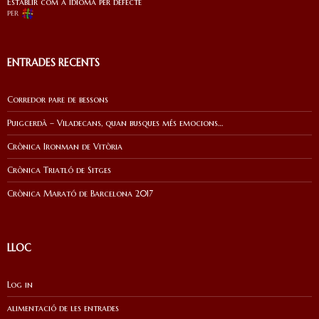
Establir com a idioma per defecte
per
ENTRADES RECENTS
Corredor pare de bessons
Puigcerdà – Viladecans, quan busques més emocions…
Crònica Ironman de Vitòria
Crònica Triatló de Sitges
Crònica Marató de Barcelona 2017
LLOC
Log in
alimentació de les entrades