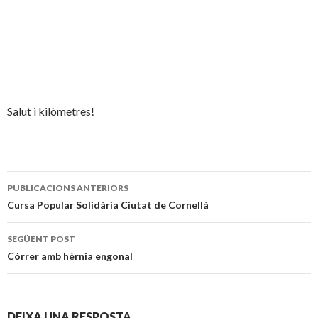
Salut i kilòmetres!
Publiqui
PUBLICACIONS ANTERIORS
navegació
Cursa Popular Solidària Ciutat de Cornellà
SEGÜENT POST
Córrer amb hèrnia engonal
DEIXA UNA RESPOSTA