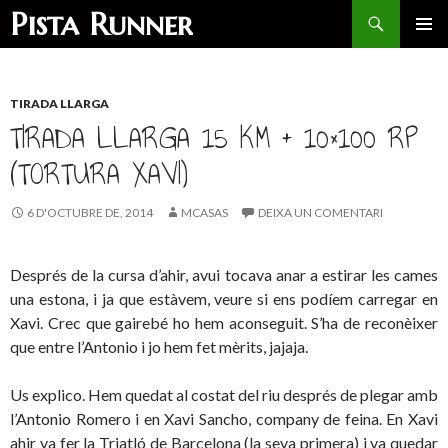
Search
Pista Runner
SKIP
PRIMAR
TO
MENU
CONTENT
TIRADA LLARGA
TIRADA LLARGA 15 KM + 10×100 RP
(TORTURA XAVI)
6 D'OCTUBRE DE, 2014
MCASAS
DEIXA UN COMENTARI
Després de la cursa d’ahir, avui tocava anar a estirar les cames
una estona, i ja que estàvem, veure si ens podíem carregar en
Xavi. Crec que gairebé ho hem aconseguit. S’ha de reconèixer
que entre l’Antonio i jo hem fet mèrits, jajaja.
Us explico. Hem quedat al costat del riu després de plegar amb
l’Antonio Romero i en Xavi Sancho, company de feina. En Xavi
ahir va fer la Triatló de Barcelona (la seva primera) i va quedar