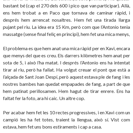
bastant bé (cap el 270 dels 600 i pico que van participar). Allà,
ens hem trobat a en Paco que tornava de caminar ràpid, i
després hem arrencat nosaltres. Hem fet una tirada llarga
pujant pel riu. La idea era 15 Km, però com que l’Antonio tenia
massatge (sense final feliç en principi), hem fet una mica menys,
El problema es que hem anat una mica ràpid per en Xavi, encara
que menys del que es creu. Els darrers kilòmetres hem anat per
sota de 5, i això l’ha matat. I després l’Antonio ens ha intentat
tirar al riu, però ha fallat. Ha volgut creuar el pont que està a
l’alçada de Sant Joan Despí, però aquest estava ple de fang i les
nostres bambes han quedat empapades de fang, a part de que
hem patinat perillosamen. Hem hagut de tirar enrere. Ens ha
faltat fer la foto, ara hi caic. Un altre cop.
Per acabar hem fet les 10 rectes progressives, i en Xavi com un
campió les ha fet totes, traient la llengua, això sí. Vist com
estava, hem fet uns bons estiraments i cap a casa.