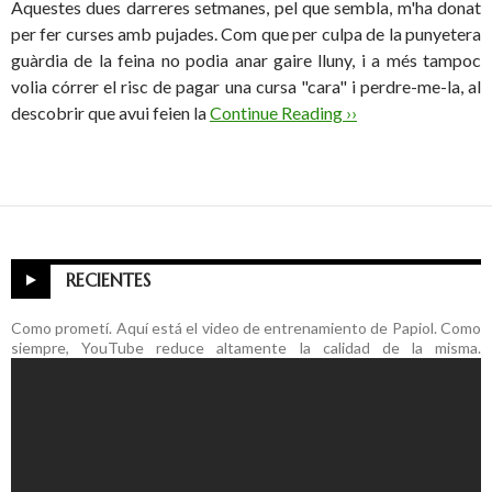
Aquestes dues darreres setmanes, pel que sembla, m'ha donat
per fer curses amb pujades. Com que per culpa de la punyetera
guàrdia de la feina no podia anar gaire lluny, i a més tampoc
volia córrer el risc de pagar una cursa "cara" i perdre-me-la, al
descobrir que avui feien la
Continue Reading ››
RECIENTES
Como prometí. Aquí está el video de entrenamiento de Papiol. Como
siempre, YouTube reduce altamente la calidad de la misma.