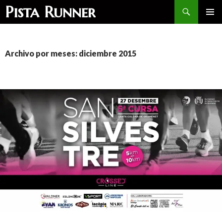
Buscar
Pista Runner
SALTAR
MENÚ
AL
PRINCI
CONTENIDO
Archivo por meses: diciembre 2015