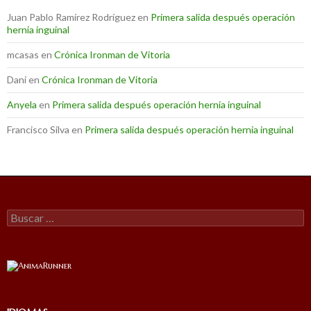
Juan Pablo Ramírez Rodríguez
en
Primera salida después operación
hernia inguinal
mcasas
en
Crónica Ironman de Vitoria
Dani
en
Crónica Ironman de Vitoria
Anyela
en
Primera salida después operación hernia inguinal
Francisco Silva
en
Primera salida después operación hernia inguinal
Buscar: