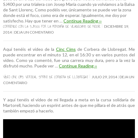
SJ400 por una trialera con Josep Maria cuando ya volvíamos a la Balsa
de Sant Llorenç. Como podéis ver, únicamente se puede ver la zona
donde está el foco, como era de esperar. Igualmente, me doy por
satisfecho. Hay que tener en …
Continue Reading ››
CORRIENDO CON LA SJ4000 POR LA MONTAÑA DE VILADECANS DE NOCHE
DICIEMBRE 19,
2014
DEJA UN COMENTARIO
Aquí tenéis el vídeo de la
Cinc Cims
de Corbera de Llobregat. Me
puede encontrar en el minuto 12, en el 16:30 y en varios puntos del
vídeo. Como ya comenté, fue una carrera muy dura, pero a la vez la
disfruté mucho. Puede ver …
Continue Reading ››
VÍDEO CINC CIMS VERTICAL SPRINT DE CORBERA DE LLOBREGAT
JULIO 29, 2014
DEJA UN
COMENTARIO
Y aquí tenéis el vídeo de mi llegada a meta en la cursa solidaria de
Martorell, haciendo un esprint antes de que me pillara el de atrás que
también empezó a hacerlo.