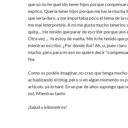
que yo no he querido tener hijos porque compensara,
explico. Quería tener hijos porque me hacía mucha il
que sería duro, y me importaba poco el tema de la
me mal interpretéis. A mi me gusta mucho tenerlos a
quita.... He tenido que parar de escribir porque uno 
Otra vez ... Ya estoy de vuelta. Me lo he tenido que 
mientras escribo. ¿Por dónde iba? Ah, sí, pues claro 
mucho, pero para mí eso no quiere decir "compensar
fea.
Como os podéis imaginar, no creo que tenga mucho 
actualizando el blog, pero si en algún momento os 
artículo, ya lo haré. En un par de años supongo que s
no). Mientras tanto
¡Salud y kilómetros!