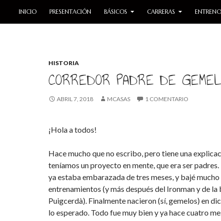
SALTAR AL CONTENIDO
INICIO
PRESENTACIÓN
BÁSICOS
CARRERAS
ENTRENO
HISTORIA
CORREDOR PADRE DE GEME
ABRIL 7, 2018
MCASAS
1 COMENTARIO
¡Hola a todos!
Hace mucho que no escribo, pero tiene una explicac
teníamos un proyecto en mente, que era ser padres. 
ya estaba embarazada de tres meses, y bajé mucho 
entrenamientos (y más después del Ironman y de la 
Puigcerdà). Finalmente nacieron (sí, gemelos) en di
lo esperado. Todo fue muy bien y ya hace cuatro me