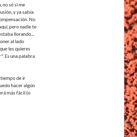
 no sé si me
usión, y ya sabía
 compensación. No
quí, pero nadie te
estaba llorando...
poner al lado
que les quieres
". Es una palabra
tiempo de ir
puedo hacer algún
erá más fácil (o