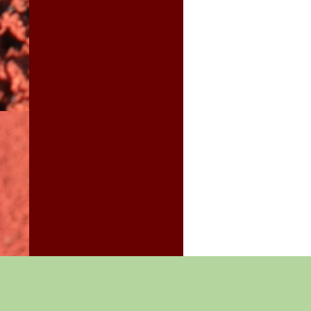
<span lang ="es">Política de privacidad</span>
Funciona gracias a 