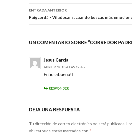
Navegación
ENTRADA ANTERIOR
de
Puigcerdà - Viladecans, cuando buscas más emociones
entradas
UN COMENTARIO SOBRE “
CORREDOR PADRE
Jesus Garcia
ABRIL 9, 2018 A LAS 12:48
Enhorabuena!!
RESPONDER
DEJA UNA RESPUESTA
Tu dirección de correo electrónico no será publicada.
Lo
obligatorios están marcados con
*