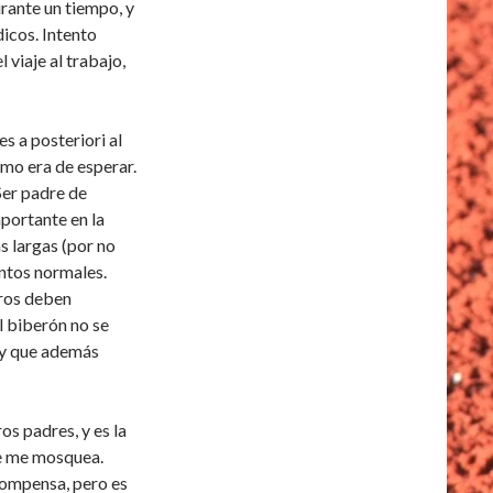
rante un tiempo, y
icos. Intento
viaje al trabajo,
s a posteriori al
mo era de esperar.
Ser padre de
portante en la
s largas (por no
entos normales.
ros deben
l biberón no se
 y que además
s padres, y es la
ue me mosquea.
compensa, pero es