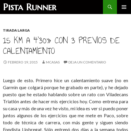
Buscar
Pista Runner
SALTAR
MENÚ
AL
PRINCI
CONTENIDO
TIRADA LARGA
15 KM A 4'30» CON 3 PREVIOS DE
CALENTAMIENTO
FEBRERO 19, 2015
MCASAS
DEJA UN COMENTARIO
Luego de esto. Primero hice un calentamiento suave (no en
Garmin que colgará porque he grabado en parte), y he dejado
puesto que he estado hablando sobre un rato con Viladecans
Triatlón antes de hacer mis ejercicios hoy. Como entrena para
su casa y más de una vez he visto, mi idea es ver si puedo poner
juntos algunos de los ejercicios que me mete en Paco, sobre
todo de técnica de carrera, con más gente y siguen siendo
Fondista Llobregat. Sólo entrenó dos días a la semana todos