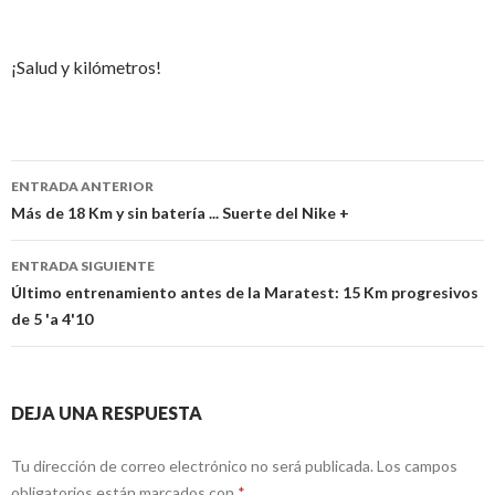
¡Salud y kilómetros!
Navegación
ENTRADA ANTERIOR
de
Más de 18 Km y sin batería ... Suerte del Nike +
entradas
ENTRADA SIGUIENTE
Último entrenamiento antes de la Maratest: 15 Km progresivos
de 5 'a 4'10
DEJA UNA RESPUESTA
Tu dirección de correo electrónico no será publicada.
Los campos
obligatorios están marcados con
*