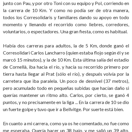
junto con Pau, y por otro Toni con su equipo y Pol, corriendo en
la carrera de 10 Km. Y como no podía ser de otra manera,
todos los Corresolidaris y familiares dando su apoyo en todo
momento y llenando el recorrido como liebres, corredores,
voluntarios, o espectadores. Una gran fiesta, como es habitual.
Había dos carreras para adultos, la de 5 Km, donde ganó el
Corresolidari Carlos Lancharro (quien estaba flojo según él y se
marcó 15 minutos), y la de 10 Km. Esta última salía del estadio
de Cornellà, iba hacia el río, y hacía su recorrido primero por
tierra hasta llegar al Prat (sólo el río), y después volvía por la
carretera que iba paralela. Un poco de desnivel (37 metros),
pero acumulado todo en pequeñas subidas que hacían daño si
querías mantener un ritmo alto. Carlos, por cierto, se ganó 4
puntos, y no precisamente en la liga ... En la carrera de 10 se dio
un fuerte golpe y tuvo que ir a Bellvitge. Por suerte está bien.
En cuanto a mi carrera, como ya os he comentado, no fue como
me esperaba. Quería hacer un 38 bajo, y me salió un 39 alto.