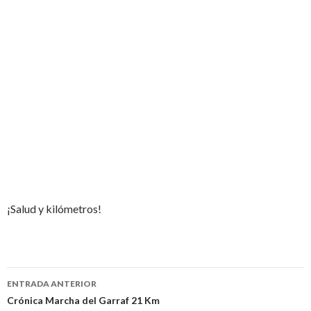
¡Salud y kilómetros!
Navegación
ENTRADA ANTERIOR
de
Crónica Marcha del Garraf 21 Km