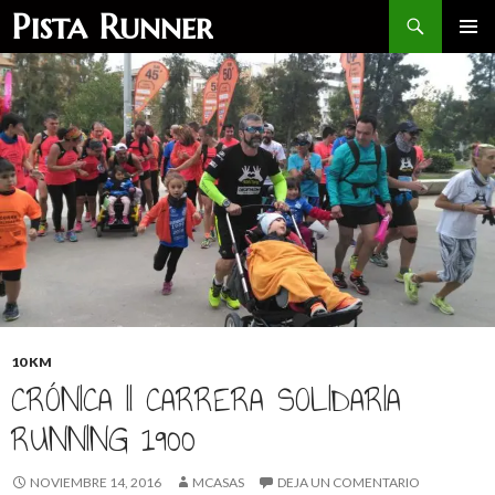
Buscar
Pista Runner
SALTAR
MENÚ
AL
PRINCI
CONTENIDO
10 KM
CRÓNICA II CARRERA SOLIDARIA
RUNNING 1900
NOVIEMBRE 14, 2016
MCASAS
DEJA UN COMENTARIO