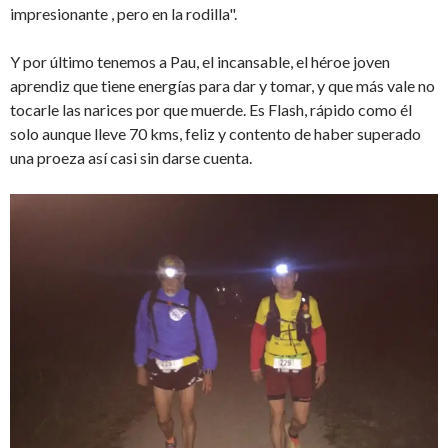
impresionante , pero en la rodilla".
Y por último tenemos a Pau, el incansable, el héroe joven
aprendiz que tiene energías para dar y tomar, y que más vale no
tocarle las narices por que muerde. Es Flash, rápido como él
solo aunque lleve 70 kms, feliz y contento de haber superado
una proeza así casi sin darse cuenta.