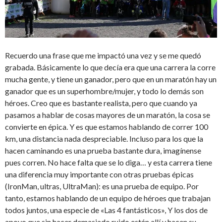
Recuerdo una frase que me impactó una vez y se me quedó
grabada. Básicamente lo que decía era que una carrera la corre
mucha gente, y tiene un ganador, pero que en un maratón hay un
ganador que es un superhombre/mujer, y todo lo demás son
héroes. Creo que es bastante realista, pero que cuando ya
pasamos a hablar de cosas mayores de un maratón, la cosa se
convierte en épica. Y es que estamos hablando de correr 100
km, una distancia nada despreciable. Incluso para los que la
hacen caminando es una prueba bastante dura, imagínense
pues corren. No hace falta que se lo diga… y esta carrera tiene
una diferencia muy importante con otras pruebas épicas
(IronMan, ultras, UltraMan): es una prueba de equipo. Por
tanto, estamos hablando de un equipo de héroes que trabajan
todos juntos, una especie de «Las 4 fantásticos», Y los dos de
apoyo que sin hacer demasiado ruido están allí y hacen su