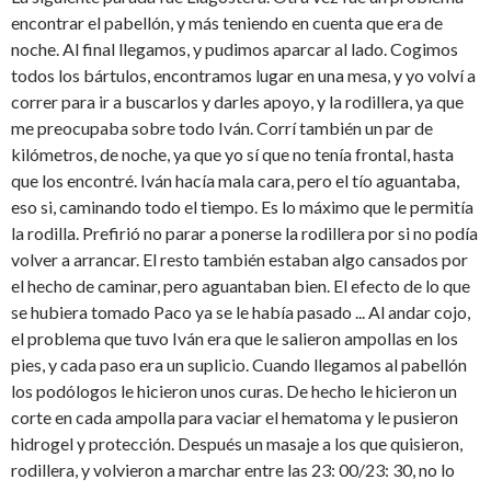
encontrar el pabellón, y más teniendo en cuenta que era de
noche. Al final llegamos, y pudimos aparcar al lado. Cogimos
todos los bártulos, encontramos lugar en una mesa, y yo volví a
correr para ir a buscarlos y darles apoyo, y la rodillera, ya que
me preocupaba sobre todo Iván. Corrí también un par de
kilómetros, de noche, ya que yo sí que no tenía frontal, hasta
que los encontré. Iván hacía mala cara, pero el tío aguantaba,
eso si, caminando todo el tiempo. Es lo máximo que le permitía
la rodilla. Prefirió no parar a ponerse la rodillera por si no podía
volver a arrancar. El resto también estaban algo cansados por
el hecho de caminar, pero aguantaban bien. El efecto de lo que
se hubiera tomado Paco ya se le había pasado ... Al andar cojo,
el problema que tuvo Iván era que le salieron ampollas en los
pies, y cada paso era un suplicio. Cuando llegamos al pabellón
los podólogos le hicieron unos curas. De hecho le hicieron un
corte en cada ampolla para vaciar el hematoma y le pusieron
hidrogel y protección. Después un masaje a los que quisieron,
rodillera, y volvieron a marchar entre las 23: 00/23: 30, no lo