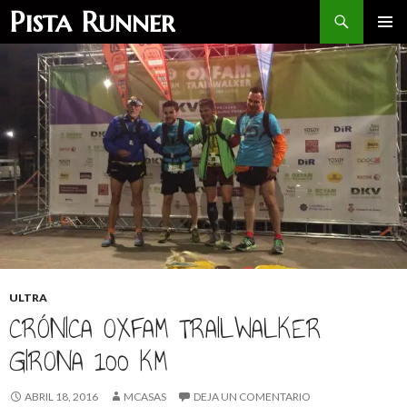
Buscar
Pista Runner
SALTAR
MENÚ
AL
PRINCI
CONTENIDO
ULTRA
CRÓNICA OXFAM TRAILWALKER
GIRONA 100 KM
ABRIL 18, 2016
MCASAS
DEJA UN COMENTARIO