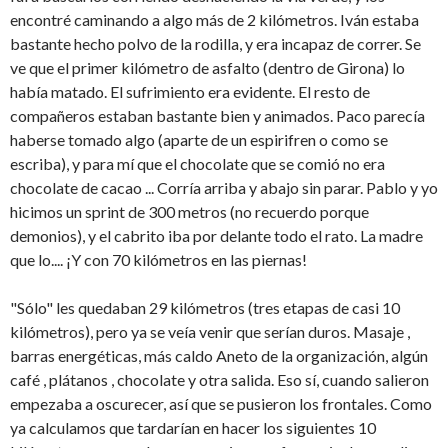
encontré caminando a algo más de 2 kilómetros. Iván estaba
bastante hecho polvo de la rodilla, y era incapaz de correr. Se
ve que el primer kilómetro de asfalto (dentro de Girona) lo
había matado. El sufrimiento era evidente. El resto de
compañeros estaban bastante bien y animados. Paco parecía
haberse tomado algo (aparte de un espirifren o como se
escriba), y para mí que el chocolate que se comió no era
chocolate de cacao ... Corría arriba y abajo sin parar. Pablo y yo
hicimos un sprint de 300 metros (no recuerdo porque
demonios), y el cabrito iba por delante todo el rato. La madre
que lo.... ¡Y con 70 kilómetros en las piernas!
"Sólo" les quedaban 29 kilómetros (tres etapas de casi 10
kilómetros), pero ya se veía venir que serían duros. Masaje ,
barras energéticas, más caldo Aneto de la organización, algún
café , plátanos , chocolate y otra salida. Eso sí, cuando salieron
empezaba a oscurecer, así que se pusieron los frontales. Como
ya calculamos que tardarían en hacer los siguientes 10