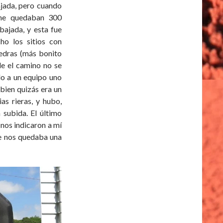
ajada, pero cuando
 me quedaban 300
bajada, y esta fue
ho los sitios con
iedras (más bonito
de el camino no se
do a un equipo uno
 bien quizás era un
as rieras, y hubo,
 subida. El último
 nos indicaron a mí
ue nos quedaba una