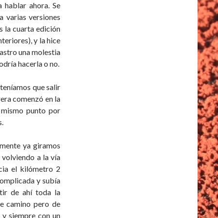
a hablar ahora. Se
 varias versiones
s la cuarta edición
teriores), y la hice
astro una molestia
odría hacerla o no.
 teníamos que salir
arrera comenzó en la
el mismo punto por
.
amente ya giramos
 volviendo a la vía
cia el kilómetro 2
complicada y subía
tir de ahí toda la
 de camino pero de
, y siempre con un