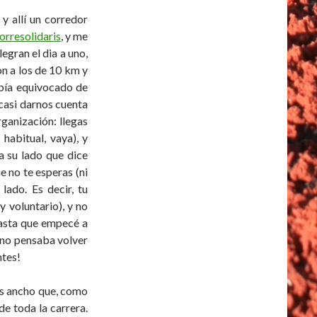
 y allí un corredor
orresolidaris
, y me
egran el dia a uno,
on a los de 10 km y
abía equivocado de
 casi darnos cuenta
rganización: llegas
habitual, vaya), y
 a su lado que dice
ue no te esperas (ni
lado. Es decir, tu
y voluntario), y no
hasta que empecé a
 no pensaba volver
ntes!
ás ancho que, como
de toda la carrera.