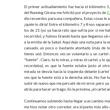
El primer avituallamiento fue hacia el kilómetro 5,
del Running Girona me felicitó por el proyecto de
C
dio recuerdos para una compañera. Estas cosas le al
¡quién lo diría! Entre el kilómetro 7 y 8 nos separar
los de 21 (yo ya hacía rato que sufría por si me h
recorrido), y fuimos tirando hasta que llegamos sin
a la ermita de la Salud. Aquí dejo una nota para la o
cansado, un poco o bastante atontado (más de lo 
tienes sed. Entonces ves un voluntario y un cartel
"fuente" . Claro, tú lo miras, y miras el cartel, y lo q
recordaba), es que la fuente estaba justo al otro 
mirada se desvía hacia la izquierda-delante (cartel 
ves que la fuente está a la derecha-atrás. No fue 
subir de nuevo que me percaté de mi error, pero ya
atrás para hacer un trago. En la próxima, ¡el cartel a
Continuamos subiendo hasta llegar a un camino m
me hizo notar otro corredor, era el punto más alto 