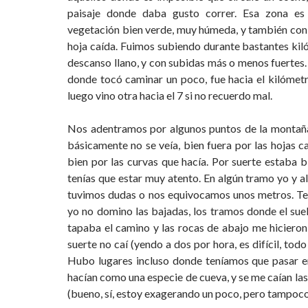
paisaje donde daba gusto correr. Esa zona es
vegetación bien verde, muy húmeda, y también co
hoja caída. Fuimos subiendo durante bastantes kil
descanso llano, y con subidas más o menos fuertes.
donde tocó caminar un poco, fue hacia el kilómetro
luego vino otra hacia el 7 si no recuerdo mal.
Nos adentramos por algunos puntos de la montañ
básicamente no se veía, bien fuera por las hojas ca
bien por las curvas que hacía. Por suerte estaba 
tenías que estar muy atento. En algún tramo yo y a
tuvimos dudas o nos equivocamos unos metros. Te
yo no domino las bajadas, los tramos donde el su
tapaba el camino y las rocas de abajo me hicieron
suerte no caí (yendo a dos por hora, es difícil, todo 
Hubo lugares incluso donde teníamos que pasar e
hacían como una especie de cueva, y se me caían las
(bueno, sí, estoy exagerando un poco, pero tampoco t