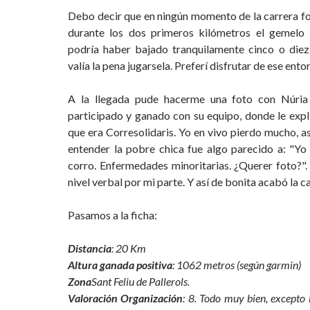
Debo decir que en ningún momento de la carrera f
durante los dos primeros kilómetros el gemelo i
podría haber bajado tranquilamente cinco o diez
valía la pena jugarsela. Preferí disfrutar de ese ento
A la llegada pude hacerme una foto con Núria 
participado y ganado con su equipo, donde le expl
que era Corresolidaris. Yo en vivo pierdo mucho, a
entender la pobre chica fue algo parecido a: "Yo 
corro. Enfermedades minoritarias. ¿Querer foto?".
nivel verbal por mi parte. Y así de bonita acabó la car
Pasamos a la ficha:
Distancia
: 20 Km
Altura ganada positiva
: 1062 metros (según garmin)
Zona
Sant Feliu de Pallerols.
Valoración Organización
: 8. Todo muy bien, excepto 