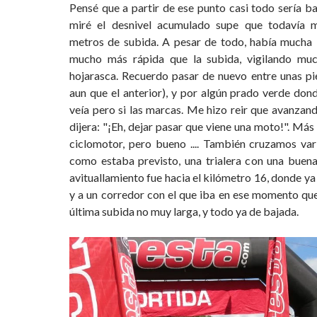
Pensé que a partir de ese punto casi todo sería b
miré el desnivel acumulado supe que todavía
metros de subida. A pesar de todo, había mucha 
mucho más rápida que la subida, vigilando muc
hojarasca. Recuerdo pasar de nuevo entre unas p
aun que el anterior), y por algún prado verde don
veía pero si las marcas. Me hizo reir que avanzan
dijera: "¡Eh, dejar pasar que viene una moto!". Más
ciclomotor, pero bueno .... También cruzamos vari
como estaba previsto, una trialera con una buena
avituallamiento fue hacia el kilómetro 16, donde ya
y a un corredor con el que iba en ese momento q
última subida no muy larga, y todo ya de bajada.