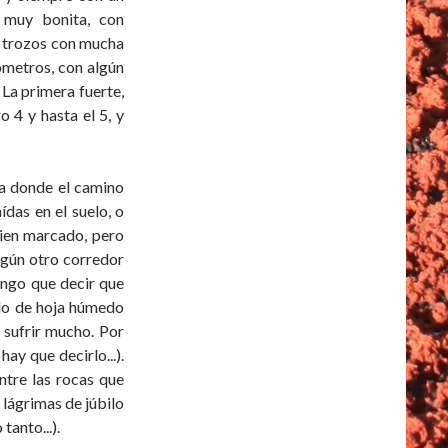
 muy bonita, con
n trozos con mucha
ómetros, con algún
 La primera fuerte,
 4 y hasta el 5, y
a donde el camino
ídas en el suelo, o
bien marcado, pero
lgún otro corredor
ngo que decir que
elo de hoja húmedo
 sufrir mucho. Por
hay que decirlo...).
ntre las rocas que
 lágrimas de júbilo
anto...).