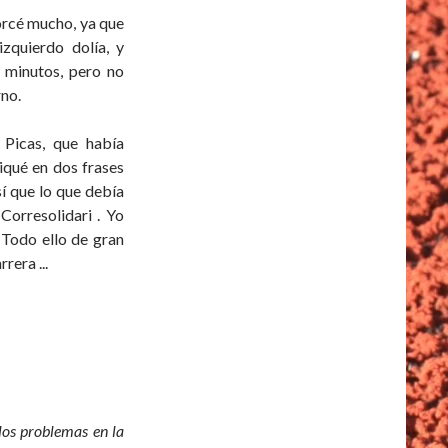
orcé mucho, ya que
zquierdo dolía, y
 minutos, pero no
rno.
Picas, que había
iqué en dos frases
sí que lo que debía
Corresolidari . Yo
 Todo ello de gran
rera ...
los problemas en la