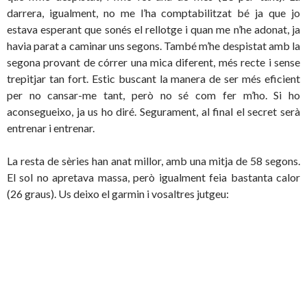
darrera, igualment, no me l’ha comptabilitzat bé ja que jo
estava esperant que sonés el rellotge i quan me n’he adonat, ja
havia parat a caminar uns segons. També m’he despistat amb la
segona provant de córrer una mica diferent, més recte i sense
trepitjar tan fort. Estic buscant la manera de ser més eficient
per no cansar-me tant, però no sé com fer m’ho. Si ho
aconsegueixo, ja us ho diré. Segurament, al final el secret serà
entrenar i entrenar.
La resta de sèries han anat millor, amb una mitja de 58 segons.
El sol no apretava massa, però igualment feia bastanta calor
(26 graus). Us deixo el garmin i vosaltres jutgeu: