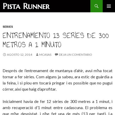
Buscar
Pista Runner
SALTAR
MENÚ
AL
PRINCI
CONTENIDO
SERIES
ENTRENAMIENTO 13 SERIES DE 300
METROS A 1 MINUTO
AGOSTO 12, 2014
MCASAS
DEJA UN COMENTARIO
Després de l’entrenament de muntanya d’ahir, avui m’ha tocat
tornar a fer sèries. Com alguns ja sabeu, ara estic de guàrdia a
la feina, i si plou em tocarà pringar i es possible que no pugui
córrer, així que haig d’aprofitar.
Inicialment havia de fer 12 sèries de 300 metres a 1 minut, i
amb recuperació d’1 minut entre cadascuna. El problema es
que m’he despistat, i n’he fet una de més (13 per tant). La