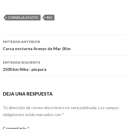
CORNELLÀ ATLÈTIC
RIO
Navegación
ENTRADA ANTERIOR
de
Cursa nocturna Arenys de Mar 5Km
entradas
ENTRADA SIGUIENTE
2500 km Nike : púrpura
DEJA UNA RESPUESTA
Tu dirección de correo electrónico no será publicada.
Los campos
obligatorios están marcados con
*
Comentario
*