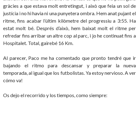
gràcies a que estava molt entretingut, i això que feia un sol de
justícia i no hi havia ni una punyetera ombra. Hem anat pujant el
ritme, fins acabar l’últim kilòmetre del progressiu a 3:55. Ha
estat molt bé. Després d’això, hem baixat molt el ritme per
refredar fins arribar un altre cop al parc, i jo he continuat fins a
Hospitalet. Total, gairebé 16 Km.
Al parecer, Paco me ha comentado que pronto tendré que ir
bajando el ritmo para descansar y preparar la nueva
temporada, al igual que los futbolistas. Ya estoy nervioso. A ver
cómo va!
Os dejo el recorrido y los tiempos, como siempre: