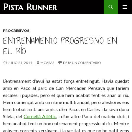
Buscar
Pista Runner
SALTAR
MENÚ
AL
PRINCI
CONTENIDO
PROGRESIVOS
ENTRENAMIENTO PROGRESIVO EN
EL RÍO
JULIO 21, 2014
MCASAS
DEJA UN COMENTARIO
L’entrenament d’avui ha estat força entretingut. Havia quedat
amb en Paco al parc de Can Mercader. Pensava que faríem
escales i pujades, però el que hem acabat fent és anar al riu.
Hem començat amb un ritme molt tranquil, però aleshores ens
hem trobat amb uns amics d’en Paco: en Carles i la seva dona
Silvia, del
Cornellà Atlètic
, i d’un altre Paco del mateix club, i
hem acabat fent un bon entrenament progressiu al riu. Mentre
anàvem corrents xerràvem, i la veritat es que no he patit gens