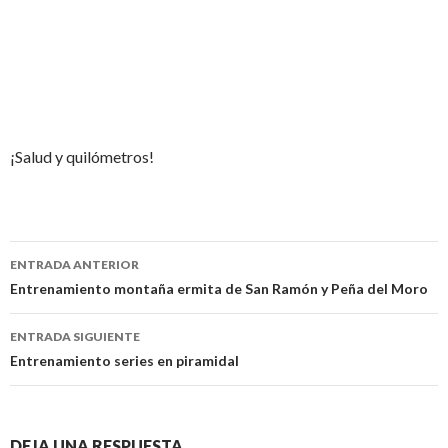
¡Salud y quilómetros!
Navegación
ENTRADA ANTERIOR
de
Entrenamiento montaña ermita de San Ramón y Peña del Moro
entradas
ENTRADA SIGUIENTE
Entrenamiento series en piramidal
DEJA UNA RESPUESTA