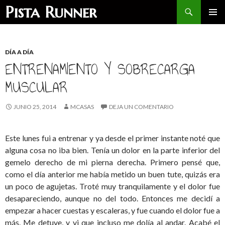
Buscar
Pista Runner
SALTAR
MENÚ
AL
PRINCI
CONTENIDO
DÍA A DÍA
ENTRENAMIENTO Y SOBRECARGA
MUSCULAR
JUNIO 25, 2014
MCASAS
DEJA UN COMENTARIO
Este lunes fui a entrenar y ya desde el primer instante noté que
alguna cosa no iba bien. Tenía un dolor en la parte inferior del
gemelo derecho de mi pierna derecha. Primero pensé que,
como el día anterior me había metido un buen tute, quizás era
un poco de agujetas. Troté muy tranquilamente y el dolor fue
desapareciendo, aunque no del todo. Entonces me decidí a
empezar a hacer cuestas y escaleras, y fue cuando el dolor fue a
más. Me detuve, y vi que incluso me dolía al andar. Acabé el