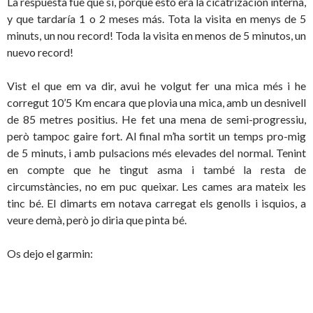
La respuesta fue que sí, porque esto era la cicatrización interna,
y que tardaría 1 o 2 meses más. Tota la visita en menys de 5
minuts, un nou record! Toda la visita en menos de 5 minutos, un
nuevo record!
Vist el que em va dir, avui he volgut fer una mica més i he
corregut 10’5 Km encara que plovia una mica, amb un desnivell
de 85 metres positius. He fet una mena de semi-progressiu,
però tampoc gaire fort. Al final m’ha sortit un temps pro-mig
de 5 minuts, i amb pulsacions més elevades del normal. Tenint
en compte que he tingut asma i també la resta de
circumstàncies, no em puc queixar. Les cames ara mateix les
tinc bé. El dimarts em notava carregat els genolls i isquios, a
veure demà, però jo diria que pinta bé.
Os dejo el garmin: