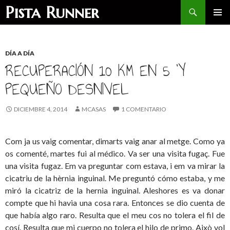
Buscar
Pista Runner
SALTAR
MENÚ
AL
PRINCI
CONTENIDO
DÍA A DÍA
RECUPERACIÓN 10 KM EN 5 'Y
PEQUEÑO DESNIVEL
DICIEMBRE 4, 2014
MCASAS
1 COMENTARIO
Com ja us vaig comentar, dimarts vaig anar al metge. Como ya
os comenté, martes fui al médico. Va ser una visita fugaç. Fue
una visita fugaz. Em va preguntar com estava, i em va mirar la
cicatriu de la hèrnia inguinal. Me preguntó cómo estaba, y me
miró la cicatriz de la hernia inguinal. Aleshores es va donar
compte que hi havia una cosa rara. Entonces se dio cuenta de
que había algo raro. Resulta que el meu cos no tolera el fil de
cosí. Resulta que mi cuerpo no tolera el hilo de primo. Això vol