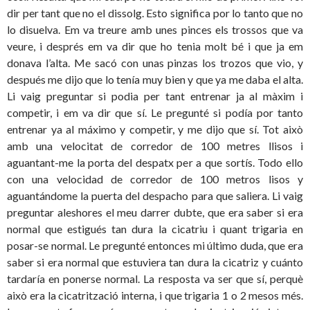
dir per tant que no el dissolg. Esto significa por lo tanto que no
lo disuelva. Em va treure amb unes pinces els trossos que va
veure, i després em va dir que ho tenia molt bé i que ja em
donava l’alta. Me sacó con unas pinzas los trozos que vio, y
después me dijo que lo tenía muy bien y que ya me daba el alta.
Li vaig preguntar si podia per tant entrenar ja al màxim i
competir, i em va dir que sí. Le pregunté si podía por tanto
entrenar ya al máximo y competir, y me dijo que sí. Tot això
amb una velocitat de corredor de 100 metres llisos i
aguantant-me la porta del despatx per a que sortís. Todo ello
con una velocidad de corredor de 100 metros lisos y
aguantándome la puerta del despacho para que saliera. Li vaig
preguntar aleshores el meu darrer dubte, que era saber si era
normal que estigués tan dura la cicatriu i quant trigaria en
posar-se normal. Le pregunté entonces mi último duda, que era
saber si era normal que estuviera tan dura la cicatriz y cuánto
tardaría en ponerse normal. La resposta va ser que sí, perquè
això era la cicatrització interna, i que trigaria 1 o 2 mesos més.