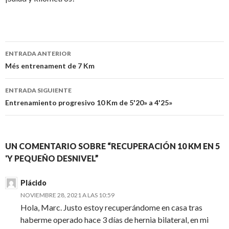
Navegación
ENTRADA ANTERIOR
de
Més entrenament de 7 Km
entradas
ENTRADA SIGUIENTE
Entrenamiento progresivo 10 Km de 5'20» a 4'25»
UN COMENTARIO SOBRE “
RECUPERACIÓN 10 KM EN 5
'Y PEQUEÑO DESNIVEL
”
Plácido
NOVIEMBRE 28, 2021 A LAS 10:59
Hola, Marc. Justo estoy recuperándome en casa tras
haberme operado hace 3 días de hernia bilateral, en mi