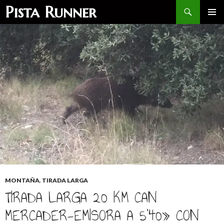
Buscar
Pista Runner
SALTAR
MENÚ
AL
PRINCI
CONTENIDO
MONTAÑA
,
TIRADA LARGA
TIRADA LARGA 20 KM CAN
MERCADER-EMISORA ​​A 5'40» CON