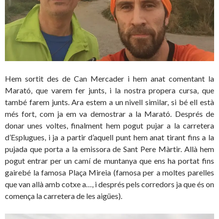
Hem sortit des de Can Mercader i hem anat comentant la
Marató, que varem fer junts, i la nostra propera cursa, que
també farem junts. Ara estem a un nivell similar, si bé ell està
més fort, com ja em va demostrar a la Marató. Després de
donar unes voltes, finalment hem pogut pujar a la carretera
d’Esplugues, i ja a partir d’aquell punt hem anat tirant fins a la
pujada que porta a la emissora de Sant Pere Màrtir. Allà hem
pogut entrar per un camí de muntanya que ens ha portat fins
gairebé la famosa Plaça Mireia (famosa per a moltes parelles
que van allà amb cotxe a…, i després pels corredors ja que és on
comença la carretera de les aigües).