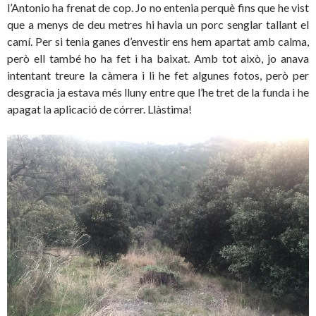
l’Antonio ha frenat de cop. Jo no entenia perquè fins que he vist
que a menys de deu metres hi havia un porc senglar tallant el
camí. Per si tenia ganes d’envestir ens hem apartat amb calma,
però ell també ho ha fet i ha baixat. Amb tot això, jo anava
intentant treure la càmera i li he fet algunes fotos, però per
desgracia ja estava més lluny entre que l’he tret de la funda i he
apagat la aplicació de córrer. Llàstima!